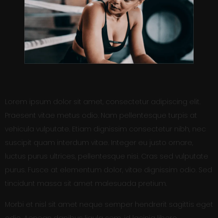
Lorem ipsum dolor sit amet, consectetur adipiscing elit.
Praesent vitae metus odio. Nam pellentesque turpis at
vehicula vulputate. Etiam dignissim consectetur nibh, nec
suscipit quam interdum vitae. Integer eu justo ornare,
luctus purus ultrices, pellentesque nisi. Cras sed vulputate
purus. Fusce at elementum dolor, vitae dignissim odio. Sed
tincidunt massa sit amet malesuada pretium.
Morbi et nisl sit amet neque semper hendrerit sagittis eget
odio. Aenean dapibus ligula sem, id lacinia libero