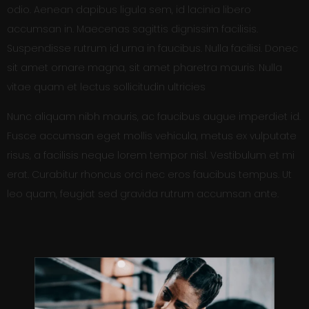
odio. Aenean dapibus ligula sem, id lacinia libero
accumsan in. Maecenas sagittis dignissim facilisis.
Suspendisse rutrum id urna in faucibus. Nulla facilisi. Donec
sit amet ornare magna, sit amet pharetra mauris. Nulla
vitae quam et lectus sollicitudin ultricies
Nunc aliquam nibh mauris, ac faucibus augue imperdiet id.
Fusce accumsan eget mollis vehicula, metus ex vulputate
risus, a facilisis neque lorem tempor nisl. Vestibulum et mi
erat. Curabitur rhoncus orci nec eros faucibus tempus. Ut
leo quam, feugiat sed gravida rutrum accumsan ante.