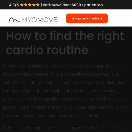
4.9/5
| Vertrouwd door 6000+ patiënten
Afspraak maken
How to find the right
cardio routine
Lorem ipsum dolor sit amet, consectetur adipiscing elit.
Praesent vitae metus odio. Nam pellentesque turpis at
vehicula vulputate. Etiam dignissim consectetur nibh, nec
suscipit quam interdum vitae. Integer eu justo ornare,
luctus purus ultrices, pellentesque nisi. Cras sed vulputate
purus. Fusce at elementum dolor, vitae dignissim odio. Sed
tincidunt massa sit amet malesuada pretium.
Morbi et nisl sit amet neque semper hendrerit sagittis eget