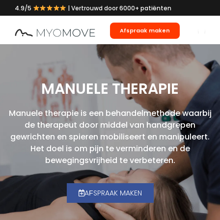
4.9/5
| Vertrouwd door 6000+ patiënten
Afspraak maken
MANUELE THERAPIE
Manuele therapie is een behandelmethode waarbij
de therapeut door middel van handgrepen
gewrichten en spieren mobiliseert en manipuleert.
Het doel is om pijn te verminderen en de
bewegingsvrijheid te verbeteren.
AFSPRAAK MAKEN