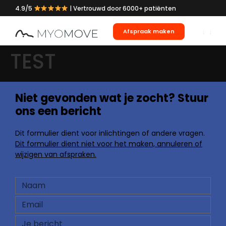
4.9/5
| Vertrouwd door 6000+ patiënten
Afspraak maken
TEST
Niet gevonden wat je zocht? Stuur
ons een bericht
Dit formulier dient voor inlichtingen of andere vragen.
Dit formulier dient niet voor het maken, annuleren of
wijzigen van afspraken.